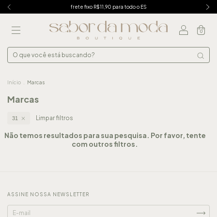
frete fixo R$11,90 para todo o ES
0
Início
.
Marcas
Marcas
Limpar filtros
31
Não temos resultados para sua pesquisa. Por favor, tente
com outros filtros.
ASSINE NOSSA NEWSLETTER