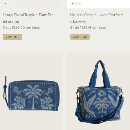
Lenço Floral Tropical Farm Etc
Melissa Cozy M-Lover Platform
R$189,00
R$279,90
3
x de
R$63,00
sem juros
5
x de
R$55,98
sem juros
COMPRAR