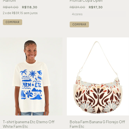
Marrom
Frontal Copa Open
R$169,00
R$118,30
R$139,00
R$97,30
2
x de
R$59,15
sem juros
4 cores
COMPRAR
COMPRAR
T-shirt Ipanema Etc Eterno Off
Bolsa Farm Banana G Florejo Off
White Farm Etc
Farm Etc