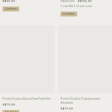
R$59,00
R$229,00
R$160,30
3
x de
R$53,43
sem juros
COMPRAR
Porta Óculos Bora Viver Farm Etc
Porta Óculos Copatucano
Amarelo
R$79,00
R$79,00