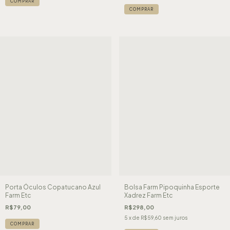
Porta Óculos Copatucano Azul
Bolsa Farm Pipoquinha Esporte
Farm Etc
Xadrez Farm Etc
R$79,00
R$298,00
5
x de
R$59,60
sem juros