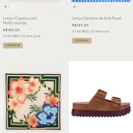
Lenço Copatucano
Lenço Semana de Arte Mural
Multicolorido
R$189,00
R$189,00
3
x de
R$63,00
sem juros
3
x de
R$63,00
sem juros