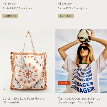
R$169,00
R$298,00
3
x de
R$56,33
sem juros
5
x de
R$59,60
sem juros
COMPRAR
30
%
OFF
Bolsinha Me Leva Farm Florejo
Camiseta Oversized Estampa
Off Farm Etc
Brasileiragem Copa Open