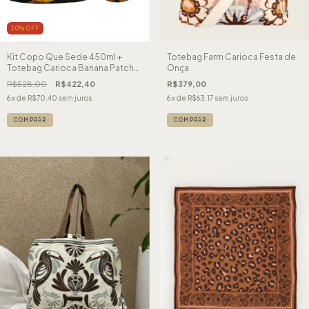
20
%
OFF
Kit Copo Que Sede 450ml +
Totebag Farm Carioca Festa de
Totebag Carioca Banana Patch
Onça
Farm Etc
R$528,00
R$422,40
R$379,00
6
x de
R$70,40
sem juros
6
x de
R$63,17
sem juros