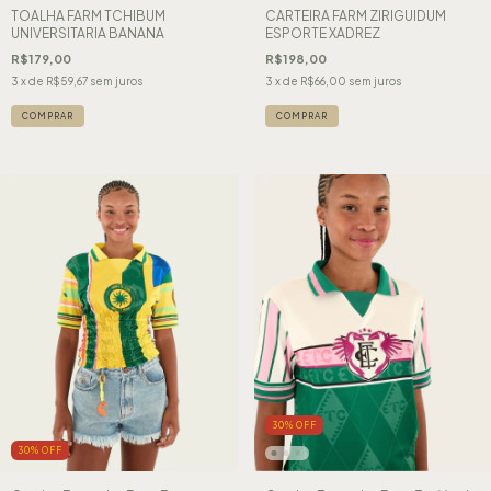
TOALHA FARM TCHIBUM
CARTEIRA FARM ZIRIGUIDUM
UNIVERSITARIA BANANA
ESPORTE XADREZ
R$179,00
R$198,00
3
x de
R$59,67
sem juros
3
x de
R$66,00
sem juros
30
%
OFF
30
%
OFF