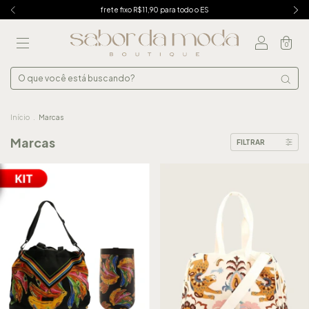
frete fixo R$11,90 para todo o ES
0
Início
.
Marcas
Marcas
FILTRAR