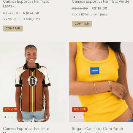
Camisa Esportiva Farm Etc
Camisa Esportiva Farm Etc Verde
Lastex
R$169,00
R$118,30
R$249,00
R$174,30
2
x de
R$59,15
sem juros
3
x de
R$58,10
sem juros
COMPRAR
COMPRAR
30
%
OFF
30
%
OFF
Camisa Esportiva Farm Etc
Regata Canelada Com Patch