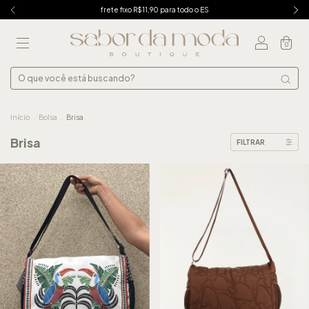
frete fixo R$11,90 para todo o ES
0
Início
.
Bolsa
.
Brisa
Brisa
FILTRAR