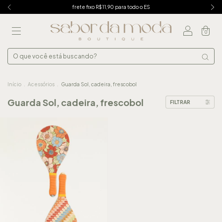
frete fixo R$11,90 para todo o ES
0
Início
.
Acessórios
.
Guarda Sol, cadeira, frescobol
Guarda Sol, cadeira, frescobol
FILTRAR