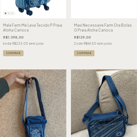
Mala Farm Me Leva Tecido P Praia
Maxi Necessaire Farm Ora Bolas
Aloha Carioca
G Praia Aloha Carioca
R$1.398,00
R$129,00
6
x de
R$233,00
sem juros
2
x de
R$64,50
sem juros