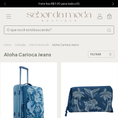
frete fixo R$11,90 para todo o ES
0
Início
.
Coleção
.
Alto Inverno 26
.
Aloha Carioca Jeans
Aloha Carioca Jeans
FILTRAR